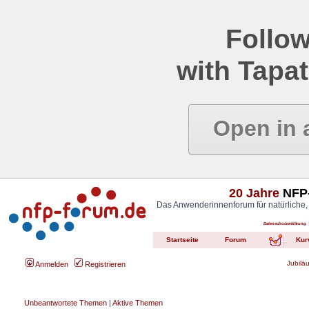
Follow
with Tapat
Open in 
20 Jahre
NFP-
Das Anwenderinnenforum für natürliche,
Datenschutzerklärung
Startseite
Forum
Kur
Jubilä
Anmelden
Registrieren
Unbeantwortete Themen
|
Aktive Themen