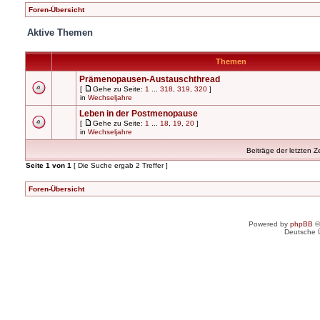
Foren-Übersicht
Aktive Themen
Themen
Prämenopausen-Austauschthread
[
Gehe zu Seite:
1
...
318
,
319
,
320
]
in
Wechseljahre
Leben in der Postmenopause
[
Gehe zu Seite:
1
...
18
,
19
,
20
]
in
Wechseljahre
Beiträge der letzten Z
Seite
1
von
1
[ Die Suche ergab 2 Treffer ]
Foren-Übersicht
Powered by
phpBB
©
Deutsche 