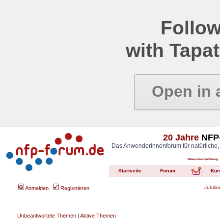
Follow
with Tapat
Open in 
20 Jahre
NFP-
Das Anwenderinnenforum für natürliche,
Datenschutzerklärung
Startseite
Forum
Kur
Jubilä
Anmelden
Registrieren
Unbeantwortete Themen
|
Aktive Themen