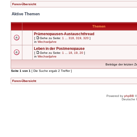
Foren-Übersicht
Aktive Themen
Themen
Prämenopausen-Austauschthread
[
Gehe zu Seite:
1
...
318
,
319
,
320
]
in
Wechseljahre
Leben in der Postmenopause
[
Gehe zu Seite:
1
...
18
,
19
,
20
]
in
Wechseljahre
Beiträge der letzten Z
Seite
1
von
1
[ Die Suche ergab 2 Treffer ]
Foren-Übersicht
Powered by
phpBB
©
Deutsche 