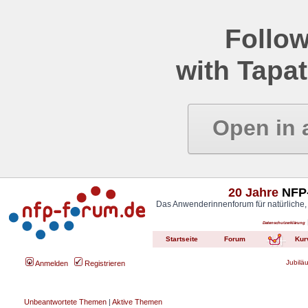
Follow
with Tapat
Open in 
20 Jahre
NFP-
Das Anwenderinnenforum für natürliche,
Datenschutzerklärung
Startseite
Forum
Kur
Jubilä
Anmelden
Registrieren
Unbeantwortete Themen
|
Aktive Themen