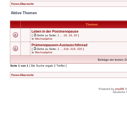
Foren-Übersicht
Aktive Themen
Themen
Leben in der Postmenopause
[
Gehe zu Seite:
1
...
18
,
19
,
20
]
in
Wechseljahre
Prämenopausen-Austauschthread
[
Gehe zu Seite:
1
...
318
,
319
,
320
]
in
Wechseljahre
Beiträge der letzten Z
Seite
1
von
1
[ Die Suche ergab 2 Treffer ]
Foren-Übersicht
Powered by
phpBB
©
Deutsche 