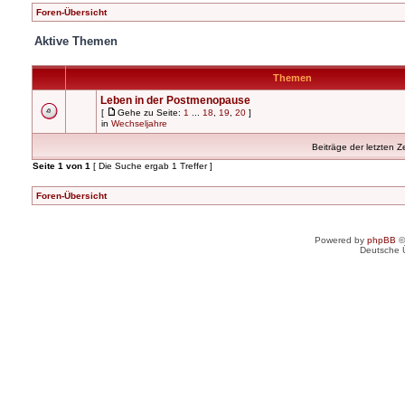
Foren-Übersicht
Aktive Themen
Themen
Leben in der Postmenopause
[
Gehe zu Seite:
1
...
18
,
19
,
20
]
in
Wechseljahre
Beiträge der letzten Z
Seite
1
von
1
[ Die Suche ergab 1 Treffer ]
Foren-Übersicht
Powered by
phpBB
©
Deutsche 