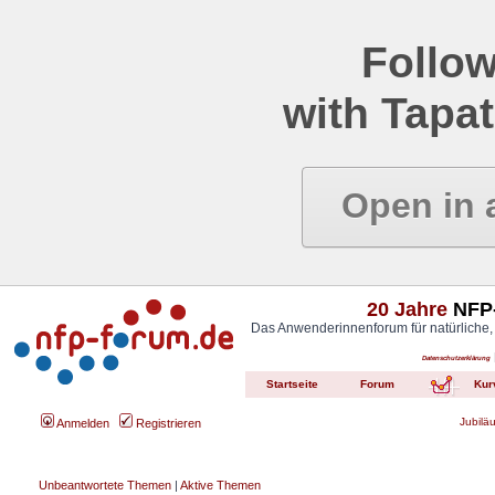
Follow
with Tapat
Open in 
20 Jahre
NFP-
Das Anwenderinnenforum für natürliche,
Datenschutzerklärung
Startseite
Forum
Kur
Jubilä
Anmelden
Registrieren
Unbeantwortete Themen
|
Aktive Themen