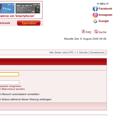
!!! NEU !!!
Facebook
Instagram
Google
pressum
FAQ
Suche
Aktuelle Zeit: 6. August 2026 04:46
Alle Zeiten sind UTC + 1 Stunde [ Sommerzeit ]
asswort vergessen
-E-Mail erneut senden
em Besuch automatisch anmelden
e-Status während dieser Sitzung verbergen