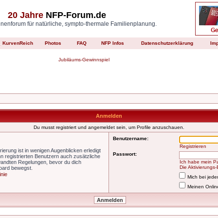
20 Jahre
NFP-Forum.de
enforum für natürliche, sympto-thermale Familienplanung.
KurvenReich
Photos
FAQ
NFP Infos
Datenschutzerklärung
Im
Jubiläums-Gewinnspiel
Anmelden
Du musst registriert und angemeldet sein, um Profile anzuschauen.
Benutzername:
Registrieren
ierung ist in wenigen Augenblicken erledigt
Passwort:
nn registrierten Benutzern auch zusätzliche
wandten Regelungen, bevor du dich
Ich habe mein P
Die Aktivierungs
Board bewegst.
inie
Mich bei jed
Meinen Onlin