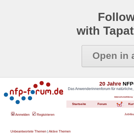
Follow
with Tapat
Open in 
20 Jahre
NFP-
Das Anwenderinnenforum für natürliche,
Datenschutzerklärung
Startseite
Forum
Kur
Jubilä
Anmelden
Registrieren
Unbeantwortete Themen
|
Aktive Themen