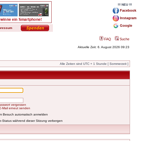
!!! NEU !!!
Facebook
Instagram
Google
pressum
FAQ
Suche
Aktuelle Zeit: 6. August 2026 09:23
Alle Zeiten sind UTC + 1 Stunde [ Sommerzeit ]
asswort vergessen
-E-Mail erneut senden
em Besuch automatisch anmelden
e-Status während dieser Sitzung verbergen