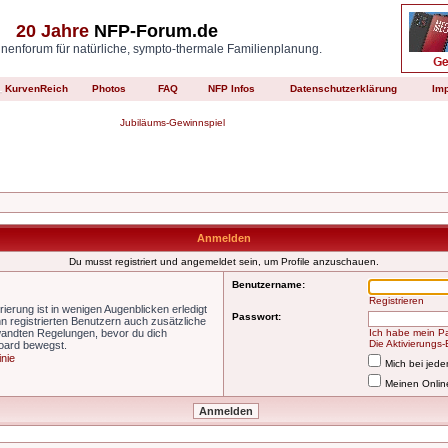
20 Jahre
NFP-Forum.de
enforum für natürliche, sympto-thermale Familienplanung.
KurvenReich
Photos
FAQ
NFP Infos
Datenschutzerklärung
Im
Jubiläums-Gewinnspiel
Anmelden
Du musst registriert und angemeldet sein, um Profile anzuschauen.
Benutzername:
Registrieren
ierung ist in wenigen Augenblicken erledigt
Passwort:
nn registrierten Benutzern auch zusätzliche
wandten Regelungen, bevor du dich
Ich habe mein P
Die Aktivierungs
Board bewegst.
inie
Mich bei jed
Meinen Onlin