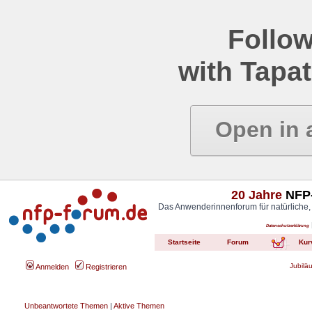
Follow
with Tapat
Open in 
20 Jahre
NFP-
Das Anwenderinnenforum für natürliche,
Datenschutzerklärung
Startseite
Forum
Kur
Jubilä
Anmelden
Registrieren
Unbeantwortete Themen
|
Aktive Themen