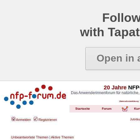
Follow
with Tapat
Open in 
20 Jahre
NFP-
Das Anwenderinnenforum für natürliche,
Datenschutzerklärung
Startseite
Forum
Kur
Jubilä
Anmelden
Registrieren
Unbeantwortete Themen
|
Aktive Themen