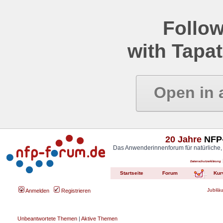
Follow
with Tapat
Open in 
20 Jahre
NFP-
Das Anwenderinnenforum für natürliche,
Datenschutzerklärung
Startseite
Forum
Kur
Jubilä
Anmelden
Registrieren
Unbeantwortete Themen
|
Aktive Themen