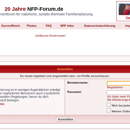
20 Jahre
NFP-Forum.de
enforum für natürliche, sympto-thermale Familienplanung.
KurvenReich
Photos
FAQ
NFP Infos
Datenschutzerklärung
Im
Jubiläums-Gewinnspiel
Anmelden
Du musst registriert und angemeldet sein, um Profile anzuschauen.
Benutzername:
Registrieren
ierung ist in wenigen Augenblicken erledigt
Passwort:
nn registrierten Benutzern auch zusätzliche
wandten Regelungen, bevor du dich
Ich habe mein P
Die Aktivierungs
Board bewegst.
inie
Mich bei jed
Meinen Onlin