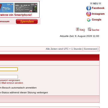
!!! NEU !!!
Facebook
Instagram
Google
pressum
FAQ
Suche
Aktuelle Zeit: 8. August 2026 11:00
Alle Zeiten sind UTC + 1 Stunde [ Sommerzeit ]
asswort vergessen
-E-Mail erneut senden
em Besuch automatisch anmelden
e-Status während dieser Sitzung verbergen