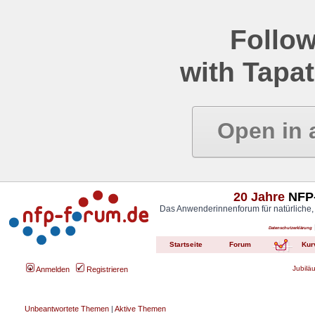
Follow
with Tapat
Open in 
20 Jahre
NFP-
Das Anwenderinnenforum für natürliche,
Datenschutzerklärung
Startseite
Forum
Kur
Jubilä
Anmelden
Registrieren
Unbeantwortete Themen
|
Aktive Themen