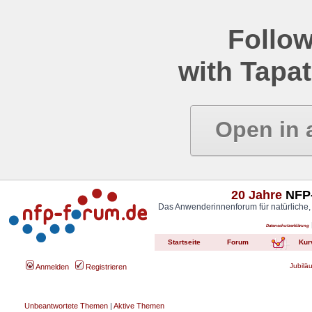
Follow
with Tapat
Open in 
20 Jahre
NFP-
Das Anwenderinnenforum für natürliche,
Datenschutzerklärung
Startseite
Forum
Kur
Jubilä
Anmelden
Registrieren
Unbeantwortete Themen
|
Aktive Themen