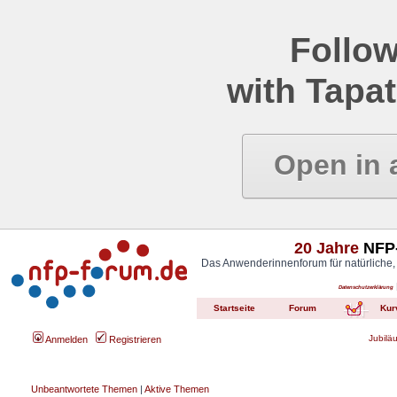
Follow
with Tapat
Open in 
20 Jahre
NFP-
Das Anwenderinnenforum für natürliche,
Datenschutzerklärung
Startseite
Forum
Kur
Jubilä
Anmelden
Registrieren
Unbeantwortete Themen
|
Aktive Themen