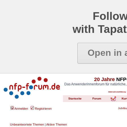
Follow
with Tapat
Open in 
20 Jahre
NFP-
Das Anwenderinnenforum für natürliche,
Datenschutzerklärung
Startseite
Forum
Kur
Jubilä
Anmelden
Registrieren
Unbeantwortete Themen
|
Aktive Themen