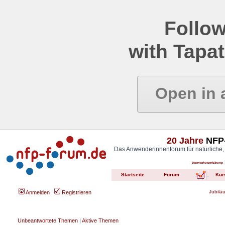
Follow
with Tapat
Open in 
20 Jahre
NFP-
Das Anwenderinnenforum für natürliche,
Datenschutzerklärung
Startseite
Forum
Kur
Jubilä
Anmelden
Registrieren
Unbeantwortete Themen
|
Aktive Themen