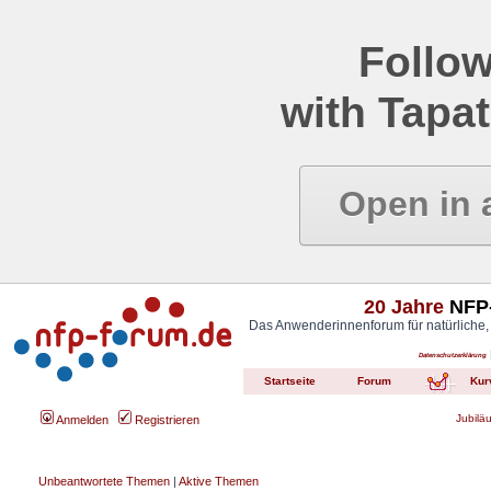
Follow
with Tapat
Open in 
20 Jahre
NFP-
Das Anwenderinnenforum für natürliche,
Datenschutzerklärung
Startseite
Forum
Kur
Jubilä
Anmelden
Registrieren
Unbeantwortete Themen
|
Aktive Themen