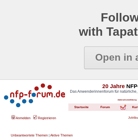
Follow
with Tapat
Open in 
20 Jahre
NFP-
Das Anwenderinnenforum für natürliche,
Datenschutzerklärung
Startseite
Forum
Kur
Jubilä
Anmelden
Registrieren
Unbeantwortete Themen
|
Aktive Themen