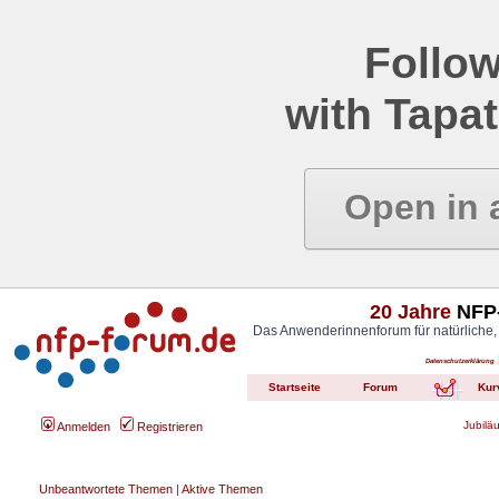
Follow
with Tapat
Open in 
20 Jahre
NFP-
Das Anwenderinnenforum für natürliche,
Datenschutzerklärung
Startseite
Forum
Kur
Jubilä
Anmelden
Registrieren
Unbeantwortete Themen
|
Aktive Themen