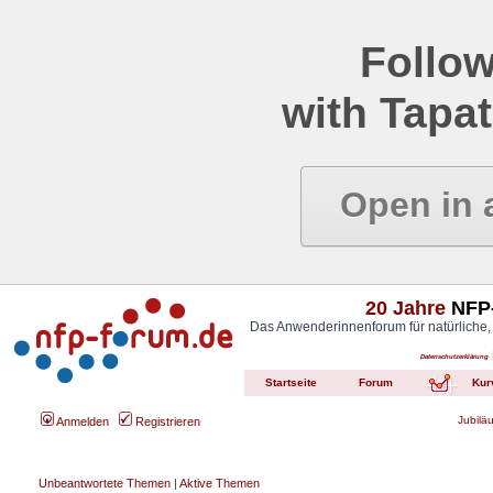
Follow
with Tapat
Open in 
20 Jahre
NFP-
Das Anwenderinnenforum für natürliche,
Datenschutzerklärung
Startseite
Forum
Kur
Jubilä
Anmelden
Registrieren
Unbeantwortete Themen
|
Aktive Themen