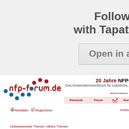
Follow
with Tapat
Open in 
20 Jahre
NFP-
Das Anwenderinnenforum für natürliche,
Datenschutzerklärung
Startseite
Forum
Kur
Jubilä
Anmelden
Registrieren
Unbeantwortete Themen
|
Aktive Themen