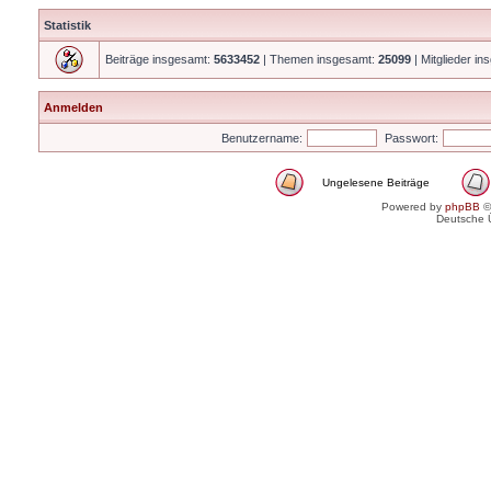
Statistik
Beiträge insgesamt:
5633452
| Themen insgesamt:
25099
| Mitglieder i
Anmelden
Benutzername:
Passwort:
Ungelesene Beiträge
Powered by
phpBB
©
Deutsche 