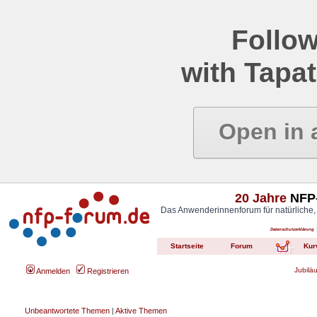
Follow
with Tapat
Open in 
20 Jahre
NFP-
Das Anwenderinnenforum für natürliche,
Datenschutzerklärung
Startseite
Forum
Kur
Jubilä
Anmelden
Registrieren
Unbeantwortete Themen
|
Aktive Themen