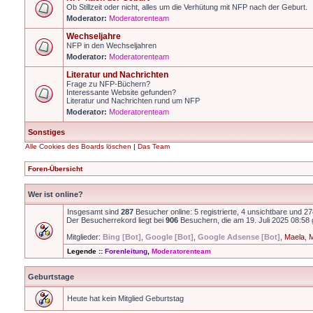
Ob Stillzeit oder nicht, alles um die Verhütung mit NFP nach der Geburt.
Moderator:
Moderatorenteam
Wechseljahre
NFP in den Wechseljahren
Moderator:
Moderatorenteam
Literatur und Nachrichten
Frage zu NFP-Büchern?
Interessante Website gefunden?
Literatur und Nachrichten rund um NFP
Moderator:
Moderatorenteam
Sonstiges
Alle Cookies des Boards löschen
|
Das Team
Foren-Übersicht
Wer ist online?
Insgesamt sind
287
Besucher online: 5 registrierte, 4 unsichtbare und 2
Der Besucherrekord liegt bei
906
Besuchern, die am 19. Juli 2025 08:58 g
Mitglieder:
Bing [Bot]
,
Google [Bot]
,
Google Adsense [Bot]
,
Maela
,
M
Legende ::
Forenleitung
,
Moderatorenteam
Geburtstage
Heute hat kein Mitglied Geburtstag