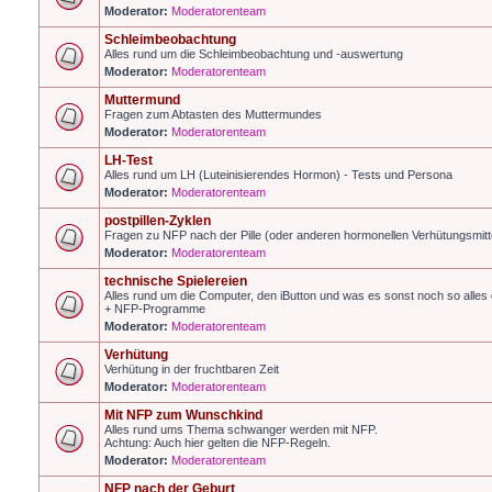
Moderator:
Moderatorenteam
Schleimbeobachtung
Alles rund um die Schleimbeobachtung und -auswertung
Moderator:
Moderatorenteam
Muttermund
Fragen zum Abtasten des Muttermundes
Moderator:
Moderatorenteam
LH-Test
Alles rund um LH (Luteinisierendes Hormon) - Tests und Persona
Moderator:
Moderatorenteam
postpillen-Zyklen
Fragen zu NFP nach der Pille (oder anderen hormonellen Verhütungsmitt
Moderator:
Moderatorenteam
technische Spielereien
Alles rund um die Computer, den iButton und was es sonst noch so alles g
+ NFP-Programme
Moderator:
Moderatorenteam
Verhütung
Verhütung in der fruchtbaren Zeit
Moderator:
Moderatorenteam
Mit NFP zum Wunschkind
Alles rund ums Thema schwanger werden mit NFP.
Achtung: Auch hier gelten die NFP-Regeln.
Moderator:
Moderatorenteam
NFP nach der Geburt