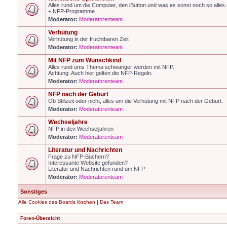
Alles rund um die Computer, den iButton und was es sonst noch so alles g
+ NFP-Programme
Moderator:
Moderatorenteam
Verhütung
Verhütung in der fruchtbaren Zeit
Moderator:
Moderatorenteam
Mit NFP zum Wunschkind
Alles rund ums Thema schwanger werden mit NFP.
Achtung: Auch hier gelten die NFP-Regeln.
Moderator:
Moderatorenteam
NFP nach der Geburt
Ob Stillzeit oder nicht, alles um die Verhütung mit NFP nach der Geburt.
Moderator:
Moderatorenteam
Wechseljahre
NFP in den Wechseljahren
Moderator:
Moderatorenteam
Literatur und Nachrichten
Frage zu NFP-Büchern?
Interessante Website gefunden?
Literatur und Nachrichten rund um NFP
Moderator:
Moderatorenteam
Sonstiges
Alle Cookies des Boards löschen
|
Das Team
Foren-Übersicht