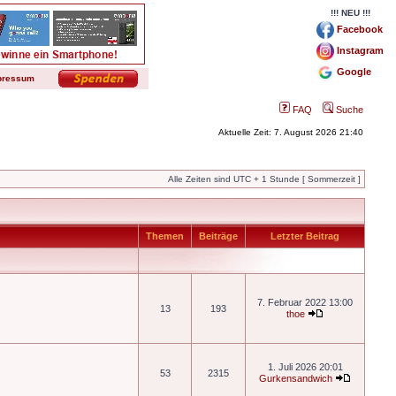
!!! NEU !!!
Facebook
Instagram
Google
pressum
FAQ
Suche
Aktuelle Zeit: 7. August 2026 21:40
Alle Zeiten sind UTC + 1 Stunde [ Sommerzeit ]
Themen
Beiträge
Letzter Beitrag
7. Februar 2022 13:00
13
193
thoe
1. Juli 2026 20:01
53
2315
Gurkensandwich