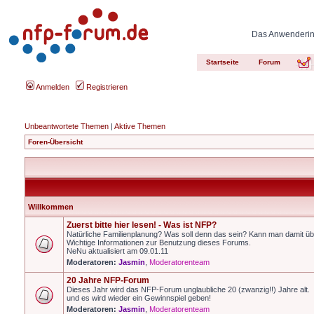
Das Anwenderinn
Startseite
Forum
Anmelden
Registrieren
Unbeantwortete Themen
|
Aktive Themen
Foren-Übersicht
Willkommen
Zuerst bitte hier lesen! - Was ist NFP?
Natürliche Familienplanung? Was soll denn das sein? Kann man damit üb
Wichtige Informationen zur Benutzung dieses Forums.
NeNu aktualisiert am 09.01.11
Moderatoren:
Jasmin
,
Moderatorenteam
20 Jahre NFP-Forum
Dieses Jahr wird das NFP-Forum unglaubliche 20 (zwanzig!!) Jahre alt.
und es wird wieder ein Gewinnspiel geben!
Moderatoren:
Jasmin
,
Moderatorenteam