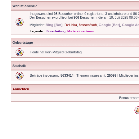
Wer ist online?
Insgesamt sind
98
Besucher online: 9 registrierte, 3 unsichtbare und 86
Der Besucherrekord liegt bei
906
Besuchern, die am 19. Juli 2025 08:58 g
Mitglieder:
Bing [Bot]
,
Dziubka
,
flossenfisch
,
Google [Bot]
,
Google Ad
Legende ::
Forenleitung
,
Moderatorenteam
Geburtstage
Heute hat kein Mitglied Geburtstag
Statistik
Beiträge insgesamt:
5633414
| Themen insgesamt:
25099
| Mitglieder i
Anmelden
Benutzernam