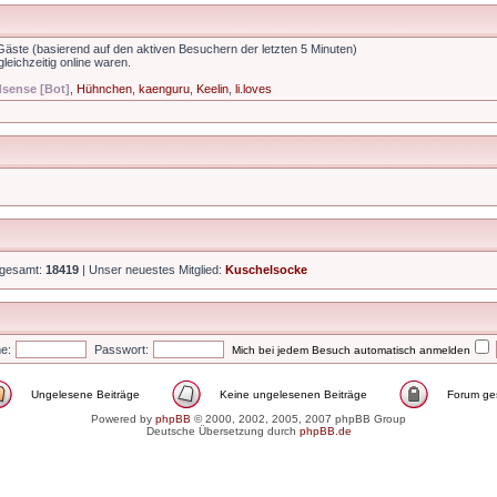
 Gäste (basierend auf den aktiven Besuchern der letzten 5 Minuten)
leichzeitig online waren.
sense [Bot]
,
Hühnchen
,
kaenguru
,
Keelin
,
li.loves
nsgesamt:
18419
| Unser neuestes Mitglied:
Kuschelsocke
e:
Passwort:
Mich bei jedem Besuch automatisch anmelden
Ungelesene Beiträge
Keine ungelesenen Beiträge
Forum ges
Powered by
phpBB
© 2000, 2002, 2005, 2007 phpBB Group
Deutsche Übersetzung durch
phpBB.de