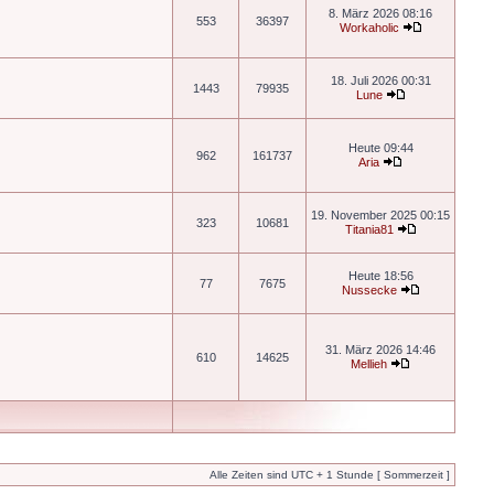
8. März 2026 08:16
553
36397
Workaholic
18. Juli 2026 00:31
1443
79935
Lune
Heute 09:44
962
161737
Aria
19. November 2025 00:15
323
10681
Titania81
Heute 18:56
77
7675
Nussecke
31. März 2026 14:46
610
14625
Mellieh
Alle Zeiten sind UTC + 1 Stunde [ Sommerzeit ]