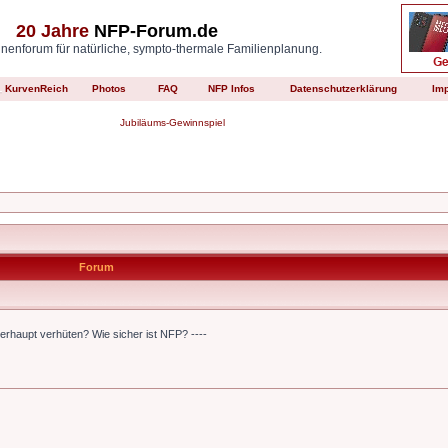
20 Jahre
NFP-Forum.de
enforum für natürliche, sympto-thermale Familienplanung.
KurvenReich
Photos
FAQ
NFP Infos
Datenschutzerklärung
Im
Jubiläums-Gewinnspiel
Forum
erhaupt verhüten? Wie sicher ist NFP? ----