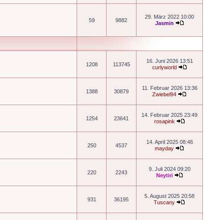
29. März 2022 10:00
59
9882
Jasmin
16. Juni 2026 13:51
1208
113745
curlyworld
11. Februar 2026 13:36
1388
30879
Zwiebel94
14. Februar 2025 23:49
1254
23641
rosapink
14. April 2025 08:46
250
4537
mayday
9. Juli 2024 09:20
220
2243
Neytiri
5. August 2025 20:58
931
36195
Tuscany