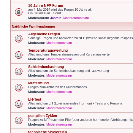
10 Jahre NFP-Forum
am 4. Mai 2014 wird das Forum 10 Jahre alt.
Ein Grund zum Feiern!
Moderatoren:
Jasmin
,
Moderatorenteam
Natürliche Familienplanung
Allgemeine Fragen
Sonstige Fragen und Antworten zu NFP (welche sonst nirgends reinpas
Moderator:
Moderatorenteam
Temperaturauswertung
Alles rund ums Temperaturmessen und Kurvenauswerten
Moderator:
Moderatorenteam
Schleimbeobachtung
Alles rund um die Schleimbeobachtung und -auswertung
Moderator:
Moderatorenteam
Muttermund
Fragen zum Abtasten des Muttermundes
Moderator:
Moderatorenteam
LH-Test
Alles rund um LH (Luteinisierendes Hormon) - Tests und Persona
Moderator:
Moderatorenteam
postpillen-Zyklen
Fragen zu NFP nach der Pille (oder anderen hormonellen Verhütungsmitt
Moderator:
Moderatorenteam
technische Spielereien