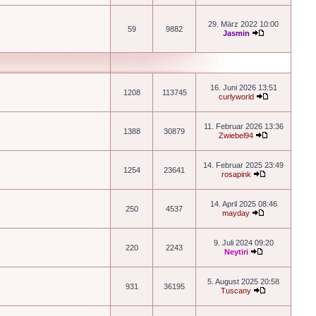
29. März 2022 10:00
59
9882
Jasmin
16. Juni 2026 13:51
1208
113745
curlyworld
11. Februar 2026 13:36
1388
30879
Zwiebel94
14. Februar 2025 23:49
1254
23641
rosapink
14. April 2025 08:46
250
4537
mayday
9. Juli 2024 09:20
220
2243
Neytiri
5. August 2025 20:58
931
36195
Tuscany