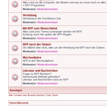
Alles rund um die Computer, den iButton und was es sonst noch so alles g
+ NFP-Programme
Moderator:
Moderatorenteam
Verhütung
Verhütung in der fruchtbaren Zeit
Moderator:
Moderatorenteam
Mit NFP zum Wunschkind
Alles rund ums Thema schwanger werden mit NFP.
Achtung: Auch hier gelten die NFP-Regeln.
Moderator:
Moderatorenteam
NFP nach der Geburt
Ob Stillzeit oder nicht, alles um die Verhütung mit NFP nach der Geburt.
Moderator:
Moderatorenteam
Wechseljahre
NFP in den Wechseljahren
Moderator:
Moderatorenteam
Literatur und Nachrichten
Frage zu NFP-Büchern?
Interessante Website gefunden?
Literatur und Nachrichten rund um NFP
Moderator:
Moderatorenteam
Sonstiges
Alle Cookies des Boards löschen
|
Das Team
Foren-Übersicht