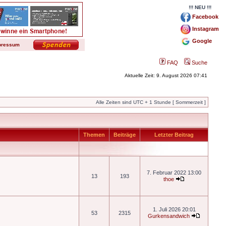
!!! NEU !!!
Facebook
Instagram
Google
pressum
FAQ
Suche
Aktuelle Zeit: 9. August 2026 07:41
Alle Zeiten sind UTC + 1 Stunde [ Sommerzeit ]
Themen
Beiträge
Letzter Beitrag
7. Februar 2022 13:00
13
193
thoe
1. Juli 2026 20:01
53
2315
Gurkensandwich