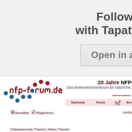
Follow
with Tapat
Open in 
20 Jahre
NFP-
Das Anwenderinnenforum für natürliche,
Datenschutzerklärung
Startseite
Forum
Kur
Jubilä
Anmelden
Registrieren
Unbeantwortete Themen
|
Aktive Themen