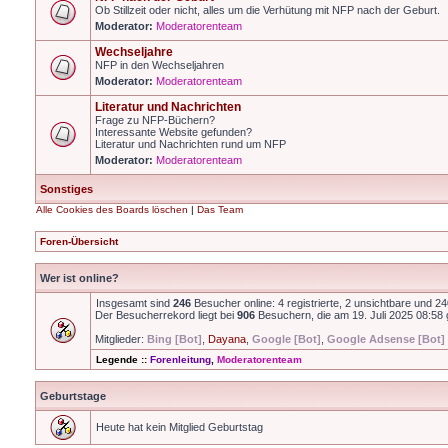
Ob Stillzeit oder nicht, alles um die Verhütung mit NFP nach der Geburt.
Moderator:
Moderatorenteam
Wechseljahre
NFP in den Wechseljahren
Moderator:
Moderatorenteam
Literatur und Nachrichten
Frage zu NFP-Büchern?
Interessante Website gefunden?
Literatur und Nachrichten rund um NFP
Moderator:
Moderatorenteam
Sonstiges
Alle Cookies des Boards löschen
|
Das Team
Foren-Übersicht
Wer ist online?
Insgesamt sind
246
Besucher online: 4 registrierte, 2 unsichtbare und 2
Der Besucherrekord liegt bei
906
Besuchern, die am 19. Juli 2025 08:58 g
Mitglieder:
Bing [Bot]
,
Dayana
,
Google [Bot]
,
Google Adsense [Bot]
Legende ::
Forenleitung
,
Moderatorenteam
Geburtstage
Heute hat kein Mitglied Geburtstag