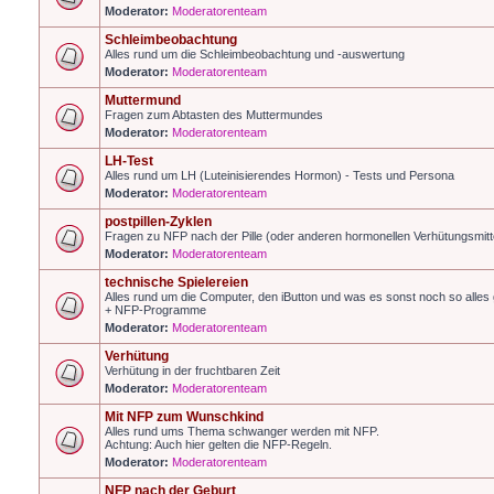
Moderator:
Moderatorenteam
Schleimbeobachtung
Alles rund um die Schleimbeobachtung und -auswertung
Moderator:
Moderatorenteam
Muttermund
Fragen zum Abtasten des Muttermundes
Moderator:
Moderatorenteam
LH-Test
Alles rund um LH (Luteinisierendes Hormon) - Tests und Persona
Moderator:
Moderatorenteam
postpillen-Zyklen
Fragen zu NFP nach der Pille (oder anderen hormonellen Verhütungsmitt
Moderator:
Moderatorenteam
technische Spielereien
Alles rund um die Computer, den iButton und was es sonst noch so alles g
+ NFP-Programme
Moderator:
Moderatorenteam
Verhütung
Verhütung in der fruchtbaren Zeit
Moderator:
Moderatorenteam
Mit NFP zum Wunschkind
Alles rund ums Thema schwanger werden mit NFP.
Achtung: Auch hier gelten die NFP-Regeln.
Moderator:
Moderatorenteam
NFP nach der Geburt