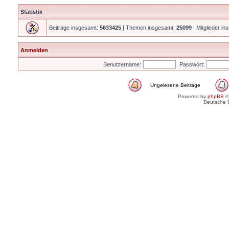
Statistik
Beiträge insgesamt:
5633425
| Themen insgesamt:
25099
| Mitglieder i
Anmelden
Benutzername:
Passwort:
Ungelesene Beiträge
Powered by
phpBB
©
Deutsche 