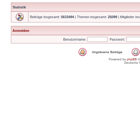
Statistik
Beiträge insgesamt:
5633494
| Themen insgesamt:
25099
| Mitglieder i
Anmelden
Benutzername:
Passwort:
Ungelesene Beiträge
Powered by
phpBB
©
Deutsche 