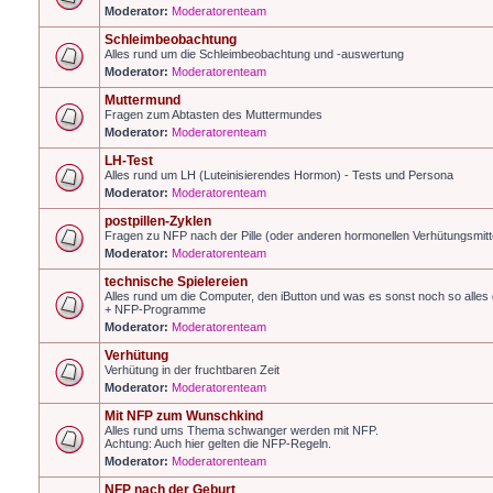
Moderator:
Moderatorenteam
Schleimbeobachtung
Alles rund um die Schleimbeobachtung und -auswertung
Moderator:
Moderatorenteam
Muttermund
Fragen zum Abtasten des Muttermundes
Moderator:
Moderatorenteam
LH-Test
Alles rund um LH (Luteinisierendes Hormon) - Tests und Persona
Moderator:
Moderatorenteam
postpillen-Zyklen
Fragen zu NFP nach der Pille (oder anderen hormonellen Verhütungsmitt
Moderator:
Moderatorenteam
technische Spielereien
Alles rund um die Computer, den iButton und was es sonst noch so alles g
+ NFP-Programme
Moderator:
Moderatorenteam
Verhütung
Verhütung in der fruchtbaren Zeit
Moderator:
Moderatorenteam
Mit NFP zum Wunschkind
Alles rund ums Thema schwanger werden mit NFP.
Achtung: Auch hier gelten die NFP-Regeln.
Moderator:
Moderatorenteam
NFP nach der Geburt