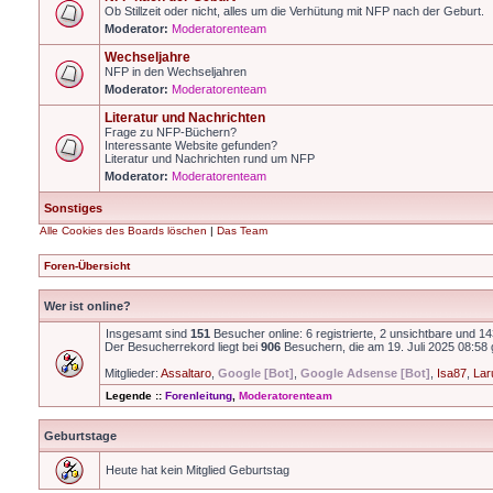
Ob Stillzeit oder nicht, alles um die Verhütung mit NFP nach der Geburt.
Moderator:
Moderatorenteam
Wechseljahre
NFP in den Wechseljahren
Moderator:
Moderatorenteam
Literatur und Nachrichten
Frage zu NFP-Büchern?
Interessante Website gefunden?
Literatur und Nachrichten rund um NFP
Moderator:
Moderatorenteam
Sonstiges
Alle Cookies des Boards löschen
|
Das Team
Foren-Übersicht
Wer ist online?
Insgesamt sind
151
Besucher online: 6 registrierte, 2 unsichtbare und 1
Der Besucherrekord liegt bei
906
Besuchern, die am 19. Juli 2025 08:58 g
Mitglieder:
Assaltaro
,
Google [Bot]
,
Google Adsense [Bot]
,
Isa87
,
Lar
Legende ::
Forenleitung
,
Moderatorenteam
Geburtstage
Heute hat kein Mitglied Geburtstag