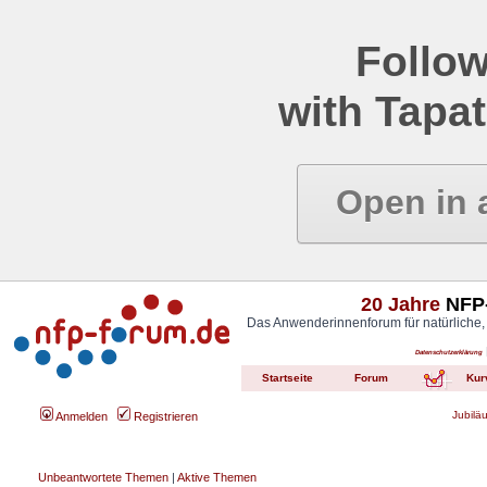
Follow
with Tapat
Open in 
20 Jahre
NFP-
Das Anwenderinnenforum für natürliche,
Datenschutzerklärung
Startseite
Forum
Kur
Jubilä
Anmelden
Registrieren
Unbeantwortete Themen
|
Aktive Themen