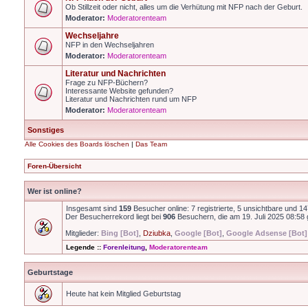
Ob Stillzeit oder nicht, alles um die Verhütung mit NFP nach der Geburt.
Moderator:
Moderatorenteam
Wechseljahre
NFP in den Wechseljahren
Moderator:
Moderatorenteam
Literatur und Nachrichten
Frage zu NFP-Büchern?
Interessante Website gefunden?
Literatur und Nachrichten rund um NFP
Moderator:
Moderatorenteam
Sonstiges
Alle Cookies des Boards löschen
|
Das Team
Foren-Übersicht
Wer ist online?
Insgesamt sind
159
Besucher online: 7 registrierte, 5 unsichtbare und 1
Der Besucherrekord liegt bei
906
Besuchern, die am 19. Juli 2025 08:58 g
Mitglieder:
Bing [Bot]
,
Dziubka
,
Google [Bot]
,
Google Adsense [Bot]
Legende ::
Forenleitung
,
Moderatorenteam
Geburtstage
Heute hat kein Mitglied Geburtstag