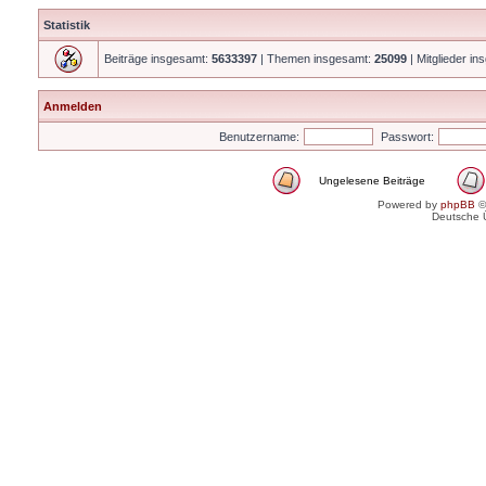
Statistik
Beiträge insgesamt:
5633397
| Themen insgesamt:
25099
| Mitglieder i
Anmelden
Benutzername:
Passwort:
Ungelesene Beiträge
Powered by
phpBB
©
Deutsche 