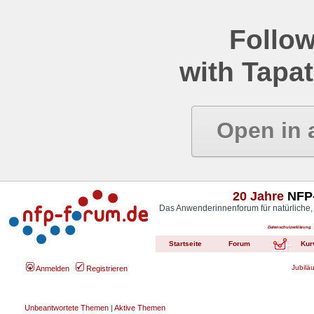
Follow
with Tapat
Open in 
20 Jahre
NFP-
Das Anwenderinnenforum für natürliche,
Datenschutzerklärung
Startseite
Forum
Kur
Jubilä
Anmelden
Registrieren
Unbeantwortete Themen
|
Aktive Themen