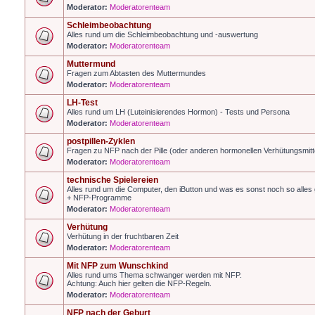
Moderator:
Moderatorenteam
Schleimbeobachtung
Alles rund um die Schleimbeobachtung und -auswertung
Moderator:
Moderatorenteam
Muttermund
Fragen zum Abtasten des Muttermundes
Moderator:
Moderatorenteam
LH-Test
Alles rund um LH (Luteinisierendes Hormon) - Tests und Persona
Moderator:
Moderatorenteam
postpillen-Zyklen
Fragen zu NFP nach der Pille (oder anderen hormonellen Verhütungsmitt
Moderator:
Moderatorenteam
technische Spielereien
Alles rund um die Computer, den iButton und was es sonst noch so alles g
+ NFP-Programme
Moderator:
Moderatorenteam
Verhütung
Verhütung in der fruchtbaren Zeit
Moderator:
Moderatorenteam
Mit NFP zum Wunschkind
Alles rund ums Thema schwanger werden mit NFP.
Achtung: Auch hier gelten die NFP-Regeln.
Moderator:
Moderatorenteam
NFP nach der Geburt