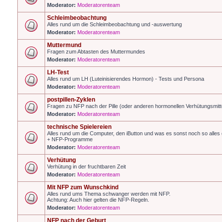
Moderator:
Moderatorenteam
Schleimbeobachtung
Alles rund um die Schleimbeobachtung und -auswertung
Moderator:
Moderatorenteam
Muttermund
Fragen zum Abtasten des Muttermundes
Moderator:
Moderatorenteam
LH-Test
Alles rund um LH (Luteinisierendes Hormon) - Tests und Persona
Moderator:
Moderatorenteam
postpillen-Zyklen
Fragen zu NFP nach der Pille (oder anderen hormonellen Verhütungsmitt
Moderator:
Moderatorenteam
technische Spielereien
Alles rund um die Computer, den iButton und was es sonst noch so alles g
+ NFP-Programme
Moderator:
Moderatorenteam
Verhütung
Verhütung in der fruchtbaren Zeit
Moderator:
Moderatorenteam
Mit NFP zum Wunschkind
Alles rund ums Thema schwanger werden mit NFP.
Achtung: Auch hier gelten die NFP-Regeln.
Moderator:
Moderatorenteam
NFP nach der Geburt