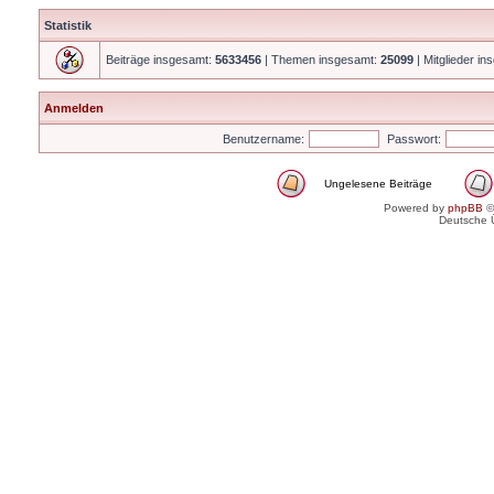
Statistik
Beiträge insgesamt:
5633456
| Themen insgesamt:
25099
| Mitglieder i
Anmelden
Benutzername:
Passwort:
Ungelesene Beiträge
Powered by
phpBB
©
Deutsche 