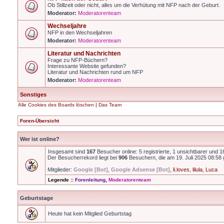
Ob Stillzeit oder nicht, alles um die Verhütung mit NFP nach der Geburt.
Moderator:
Moderatorenteam
Wechseljahre
NFP in den Wechseljahren
Moderator:
Moderatorenteam
Literatur und Nachrichten
Frage zu NFP-Büchern?
Interessante Website gefunden?
Literatur und Nachrichten rund um NFP
Moderator:
Moderatorenteam
Sonstiges
Alle Cookies des Boards löschen
|
Das Team
Foren-Übersicht
Wer ist online?
Insgesamt sind
167
Besucher online: 5 registrierte, 1 unsichtbarer und 
Der Besucherrekord liegt bei
906
Besuchern, die am 19. Juli 2025 08:58 g
Mitglieder:
Google [Bot]
,
Google Adsense [Bot]
,
li.loves
,
lilula
,
Luca
Legende ::
Forenleitung
,
Moderatorenteam
Geburtstage
Heute hat kein Mitglied Geburtstag