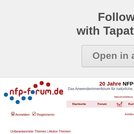
Follow
with Tapat
Open in 
20 Jahre
NFP-
Das Anwenderinnenforum für natürliche,
Datenschutzerklärung
Startseite
Forum
Kur
Jubilä
Anmelden
Registrieren
Unbeantwortete Themen
|
Aktive Themen