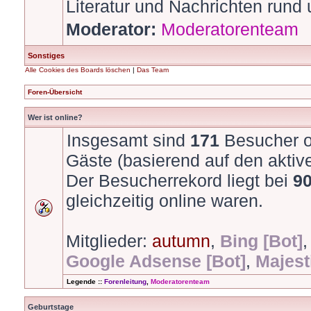
Literatur und Nachrichten run
Moderator:
Moderatorenteam
Sonstiges
Alle Cookies des Boards löschen
|
Das Team
Foren-Übersicht
Wer ist online?
Insgesamt sind
171
Besucher on
Gäste (basierend auf den aktiv
Der Besucherrekord liegt bei
9
gleichzeitig online waren.
Mitglieder:
autumn
,
Bing [Bot]
Google Adsense [Bot]
,
Majest
Legende ::
Forenleitung
,
Moderatorenteam
Geburtstage