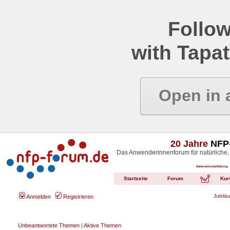
Follow
with Tapat
Open in 
20 Jahre
NFP-
Das Anwenderinnenforum für natürliche,
Datenschutzerklärung
Startseite
Forum
Kur
Jubilä
Anmelden
Registrieren
Unbeantwortete Themen
|
Aktive Themen