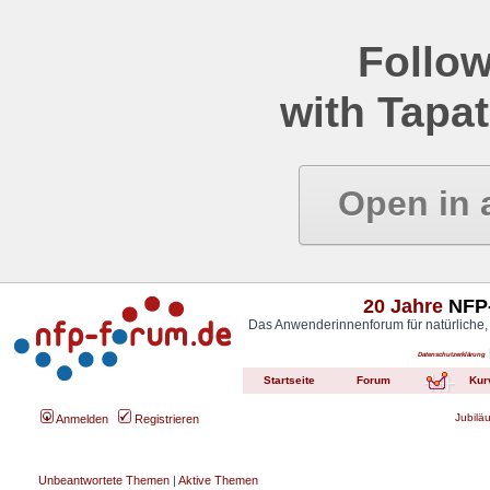
Follow
with Tapat
Open in 
20 Jahre
NFP-
Das Anwenderinnenforum für natürliche,
Datenschutzerklärung
Startseite
Forum
Kur
Jubilä
Anmelden
Registrieren
Unbeantwortete Themen
|
Aktive Themen