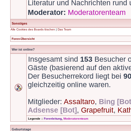
Literatur und Nachrichten run
Moderator:
Moderatorenteam
Sonstiges
Alle Cookies des Boards löschen
|
Das Team
Foren-Übersicht
Wer ist online?
Insgesamt sind
153
Besucher on
Gäste (basierend auf den aktiv
Der Besucherrekord liegt bei
9
gleichzeitig online waren.
Mitglieder:
Assaltaro
,
Bing [Bot
Adsense [Bot]
,
Grapefruit
,
Kat
Legende ::
Forenleitung
,
Moderatorenteam
Geburtstage