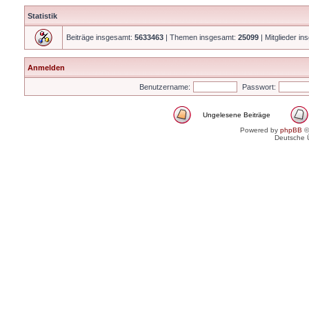
Statistik
Beiträge insgesamt:
5633463
| Themen insgesamt:
25099
| Mitglieder i
Anmelden
Benutzername:
Passwort:
Ungelesene Beiträge
Powered by
phpBB
©
Deutsche 