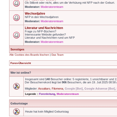
Ob Stillzeit oder nicht, alles um die Verhütung mit NFP nach der Geburt.
Moderator:
Moderatorenteam
Wechseljahre
NFP in den Wechseljahren
Moderator:
Moderatorenteam
Literatur und Nachrichten
Frage zu NFP-Büchern?
Interessante Website gefunden?
Literatur und Nachrichten rund um NFP
Moderator:
Moderatorenteam
Sonstiges
Alle Cookies des Boards löschen
|
Das Team
Foren-Übersicht
Wer ist online?
Insgesamt sind
140
Besucher online: 5 registrierte, 1 unsichtbarer und 
Der Besucherrekord liegt bei
906
Besuchern, die am 19. Juli 2025 08:58 g
Mitglieder:
Assaltaro
,
Filomena
,
Google [Bot]
,
Google Adsense [Bot]
,
Legende ::
Forenleitung
,
Moderatorenteam
Geburtstage
Heute hat kein Mitglied Geburtstag