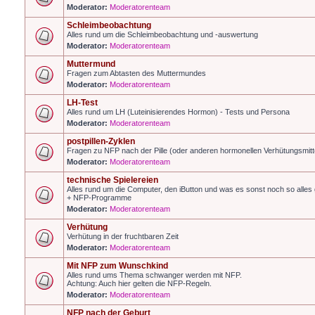
Moderator:
Moderatorenteam
Schleimbeobachtung
Alles rund um die Schleimbeobachtung und -auswertung
Moderator:
Moderatorenteam
Muttermund
Fragen zum Abtasten des Muttermundes
Moderator:
Moderatorenteam
LH-Test
Alles rund um LH (Luteinisierendes Hormon) - Tests und Persona
Moderator:
Moderatorenteam
postpillen-Zyklen
Fragen zu NFP nach der Pille (oder anderen hormonellen Verhütungsmitt
Moderator:
Moderatorenteam
technische Spielereien
Alles rund um die Computer, den iButton und was es sonst noch so alles g
+ NFP-Programme
Moderator:
Moderatorenteam
Verhütung
Verhütung in der fruchtbaren Zeit
Moderator:
Moderatorenteam
Mit NFP zum Wunschkind
Alles rund ums Thema schwanger werden mit NFP.
Achtung: Auch hier gelten die NFP-Regeln.
Moderator:
Moderatorenteam
NFP nach der Geburt