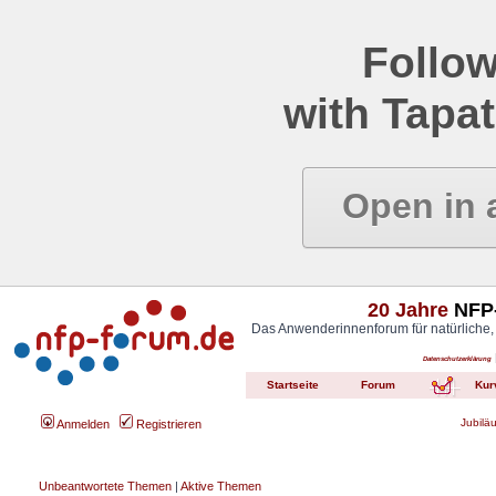
Follow
with Tapat
Open in 
20 Jahre
NFP-
Das Anwenderinnenforum für natürliche,
Datenschutzerklärung
Startseite
Forum
Kur
Jubilä
Anmelden
Registrieren
Unbeantwortete Themen
|
Aktive Themen