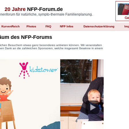
20 Jahre
NFP-Forum.de
enforum für natürliche, sympto-thermale Familienplanung.
KurvenReich
Photos
FAQ
NFP Infos
Datenschutzerklärung
Im
iläum des NFP-Forums
lichen Besuchern etwas ganz besonderes anbieten können. Wir veranstalten
ichen Dank an die zahlreichen Sponsoren, welche insgesamt Gewinne in einem