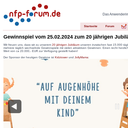
Das Anwenderinn
Startseite
Forum
Gewinnspiel vom 25.02.2024 zum 20 jährigen Jub
Wir freuen uns, dass wir zu unserem
20 jährigen Jubiläum
unseren inzwischen fast 15.000 täg
mehrere täglich wechselnde Gewinnspiele mit vielen attraktiven Gewinnen. Einen recht herzl
Wert von ca 20.000,- EUR zur Verfügung gestellt haben!
Der Sponsor der heutigen Gewinne ist
Kidztower
und
JollyMama
: