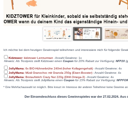
Ich möchte bei dem heutigen Gewinnspiel teilnehmen und interessiere mich für folgende Gewi
Kidztower:
kidztower Lernturmset
- Anzahl Gewinne: 1x
Hinweis: Als Trostpreis stellt Kidztower einen
Coupon
für 20% Rabatt zur Verfügung:
NFP20
(g
JollyMama:
6x BIO-Hühnerbrühe 240ml (hoher Kollagengehalt)
- Anzahl Gewinne: 4x
JollyMama:
Müsli Granochoc mit Granola 250g (Eisen-Booster)
- Anzahl Gewinne: 4x
JollyMama:
Brotaufstrich Crazy Nut 220g (DHA Omega-3)
- Anzahl Gewinne: 4x
Hinweis: Als Trostpreis stellt JollyMama einen
Coupon
für 15% Rabatt zur Verfügung:
NFPFO
* Eine Mehrfachauswahl ist möglich. Bitte kreuzt im Interesse der anderen Teilnehmer keine Gewinne an,
Der Einsendeschluss dieses Gewinnspieles war der 27.02.2024. Aus 