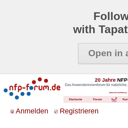
Follow
with Tapat
Open in 
20 Jahre
NFP-
Das Anwenderinnenforum für natürliche,
Datenschutzerklärung
Startseite
Forum
Kur
Anmelden
Registrieren