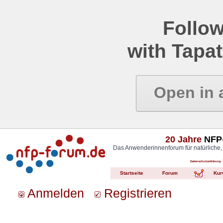
Follow
with Tapat
Open in 
20 Jahre
NFP-
Das Anwenderinnenforum für natürliche,
Datenschutzerklärung
Startseite
Forum
Kur
Anmelden
Registrieren