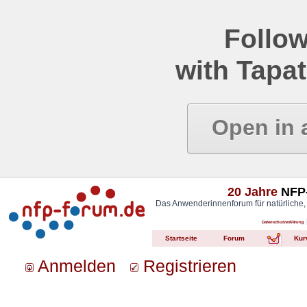
Follow
with Tapat
Open in 
20 Jahre
NFP-
Das Anwenderinnenforum für natürliche,
Datenschutzerklärung
Startseite
Forum
Kur
Anmelden
Registrieren