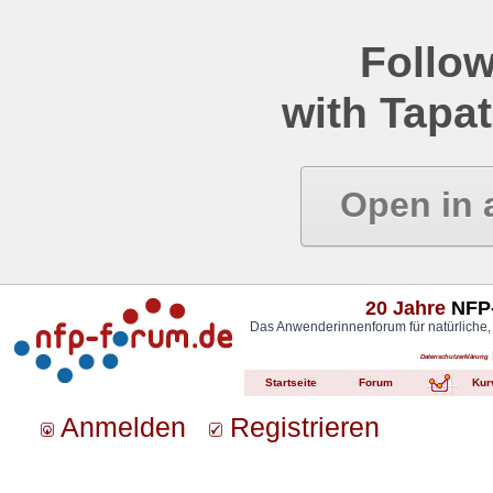
Follow
with Tapat
Open in 
20 Jahre
NFP-
Das Anwenderinnenforum für natürliche,
Datenschutzerklärung
Startseite
Forum
Kur
Anmelden
Registrieren