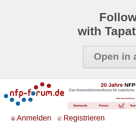
Follow
with Tapat
Open in 
20 Jahre
NFP-
Das Anwenderinnenforum für natürliche,
Datenschutzerklärung
Startseite
Forum
Kur
Anmelden
Registrieren