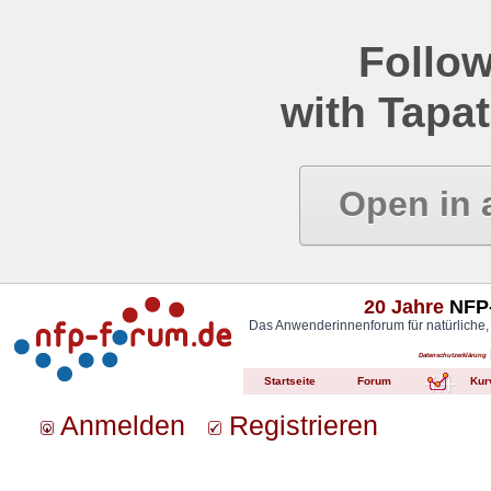
Follow
with Tapat
Open in 
20 Jahre
NFP-
Das Anwenderinnenforum für natürliche,
Datenschutzerklärung
Startseite
Forum
Kur
Anmelden
Registrieren