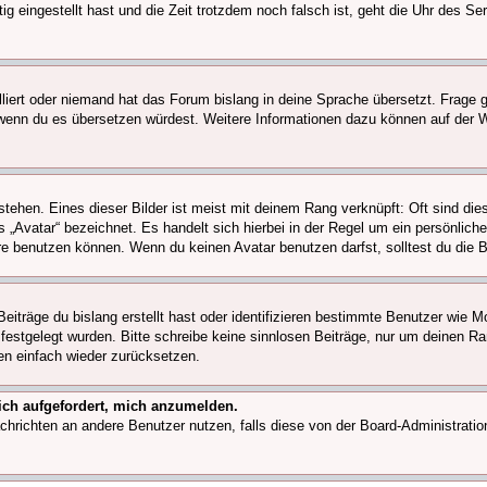
g eingestellt hast und die Zeit trotzdem noch falsch ist, geht die Uhr des Ser
lliert oder niemand hat das Forum bislang in deine Sprache übersetzt. Frage g
uen, wenn du es übersetzen würdest. Weitere Informationen dazu können auf d
tehen. Eines dieser Bilder ist meist mit deinem Rang verknüpft: Oft sind die
 „Avatar“ bezeichnet. Es handelt sich hierbei in der Regel um ein persönliche
e benutzen können. Wenn du keinen Avatar benutzen darfst, solltest du die B
eiträge du bislang erstellt hast oder identifizieren bestimmte Benutzer wie 
n festgelegt wurden. Bitte schreibe keine sinnlosen Beiträge, nur um deinen 
en einfach wieder zurücksetzen.
 ich aufgefordert, mich anzumelden.
 Nachrichten an andere Benutzer nutzen, falls diese von der Board-Administra