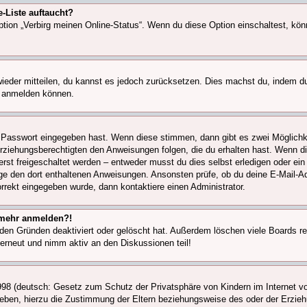
-Liste auftaucht?
ption „Verbirg meinen Online-Status“. Wenn du diese Option einschaltest, kö
 wieder mitteilen, du kannst es jedoch zurücksetzen. Dies machst du, indem 
er anmelden können.
ge Passwort eingegeben hast. Wenn diese stimmen, dann gibt es zwei Möglic
Erziehungsberechtigten den Anweisungen folgen, die du erhalten hast. Wenn dies
t freigeschaltet werden – entweder musst du dies selbst erledigen oder ein Ad
folge den dort enthaltenen Anweisungen. Ansonsten prüfe, ob du deine E-Mail-
orrekt eingegeben wurde, dann kontaktiere einen Administrator.
t mehr anmelden?!
den Gründen deaktiviert oder gelöscht hat. Außerdem löschen viele Boards reg
 erneut und nimm aktiv an den Diskussionen teil!
98 (deutsch: Gesetz zum Schutz der Privatsphäre von Kindern im Internet vo
eben, hierzu die Zustimmung der Eltern beziehungsweise des oder der Erziehu