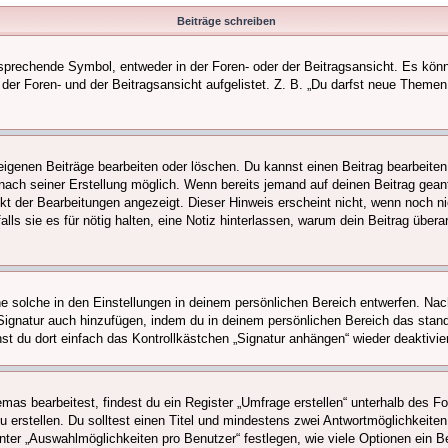
Beiträge schreiben
rechende Symbol, entweder in der Foren- oder der Beitragsansicht. Es könnte 
der Foren- und der Beitragsansicht aufgelistet. Z. B. „Du darfst neue Theme
 eigenen Beiträge bearbeiten oder löschen. Du kannst einen Beitrag bearbeit
m nach seiner Erstellung möglich. Wenn bereits jemand auf deinen Beitrag geant
nkt der Bearbeitungen angezeigt. Dieser Hinweis erscheint nicht, wenn noch n
alls sie es für nötig halten, eine Notiz hinterlassen, warum dein Beitrag über
 solche in den Einstellungen in deinem persönlichen Bereich entwerfen. Nach
 Signatur auch hinzufügen, indem du in deinem persönlichen Bereich das stan
t du dort einfach das Kontrollkästchen „Signatur anhängen“ wieder deaktivie
s bearbeitest, findest du ein Register „Umfrage erstellen“ unterhalb des For
 erstellen. Du solltest einen Titel und mindestens zwei Antwortmöglichkeiten
nter „Auswahlmöglichkeiten pro Benutzer“ festlegen, wie viele Optionen ein Be